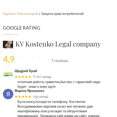
Адвокат Хмельницкий
»
Защита прав потребителей
GOOGLE RATING
KV Kostenko Legal company
4,9
7 reviews
Щедрий Край
★★★★★
9 лет назад
отличная работа, грамотно,быстро, с гарантией-надо
будет -знаю к кому идти
Маріна Ярошенко
★★★★★
год назад
Була консультація по телефону. Костянтин
Володимирович відповів на всі мої питання, дав
кваліфіковану консультацію та обгрунтовані
рекомендації. Залишала свій номер на сайті, дзвінок