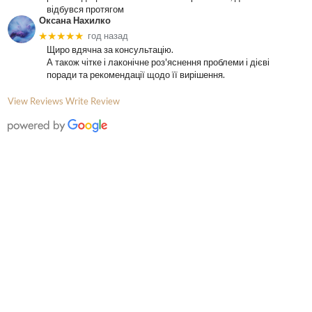
відбувся протягом
Оксана Нахилко
★★★★★
год назад
Щиро вдячна за консультацію.
А також чітке і лаконічне роз'яснення проблеми і дієві
поради та рекомендації щодо її вирішення.
View Reviews
Write Review