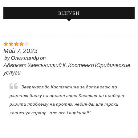
ВІДГУКИ
Май 7, 2023
by
Олександр
on
Адвокат Хмельницкий К. Костенко Юридические
услуги
Звернувся до Костянтина за допомогою по
рішенню банку на арешт авто,Костянтин пообіцяв
рішити проблему на протязі неділі-дві,але трохи
затягнув справу - але все і вирішив!!!