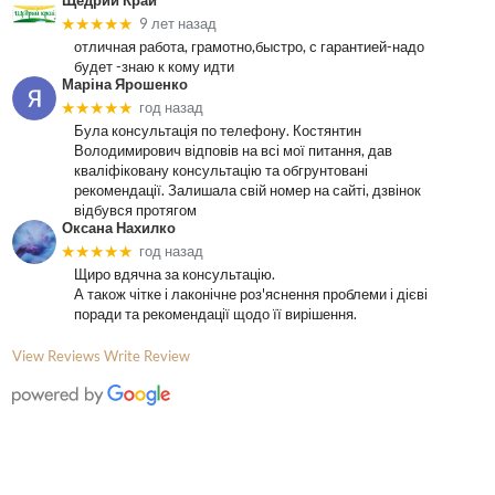
Щедрий Край
★★★★★
9 лет назад
отличная работа, грамотно,быстро, с гарантией-надо
будет -знаю к кому идти
Маріна Ярошенко
★★★★★
год назад
Була консультація по телефону. Костянтин
Володимирович відповів на всі мої питання, дав
кваліфіковану консультацію та обгрунтовані
рекомендації. Залишала свій номер на сайті, дзвінок
відбувся протягом
Оксана Нахилко
★★★★★
год назад
Щиро вдячна за консультацію.
А також чітке і лаконічне роз'яснення проблеми і дієві
поради та рекомендації щодо її вирішення.
View Reviews
Write Review