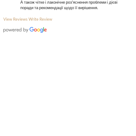
А також чітке і лаконічне роз'яснення проблеми і дієві
поради та рекомендації щодо її вирішення.
View Reviews
Write Review