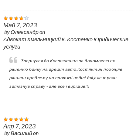
Май 7, 2023
by
Олександр
on
Адвокат Хмельницкий К. Костенко Юридические
услуги
Звернувся до Костянтина за допомогою по
рішенню банку на арешт авто,Костянтин пообіцяв
рішити проблему на протязі неділі-дві,але трохи
затягнув справу - але все і вирішив!!!
Апр 7, 2023
by
Василий
on