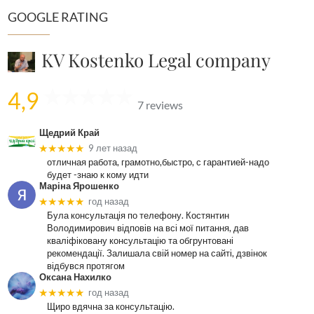
GOOGLE RATING
KV Kostenko Legal company
4,9
7 reviews
Щедрий Край
★★★★★
9 лет назад
отличная работа, грамотно,быстро, с гарантией-надо
будет -знаю к кому идти
Маріна Ярошенко
★★★★★
год назад
Була консультація по телефону. Костянтин
Володимирович відповів на всі мої питання, дав
кваліфіковану консультацію та обгрунтовані
рекомендації. Залишала свій номер на сайті, дзвінок
відбувся протягом
Оксана Нахилко
★★★★★
год назад
Щиро вдячна за консультацію.