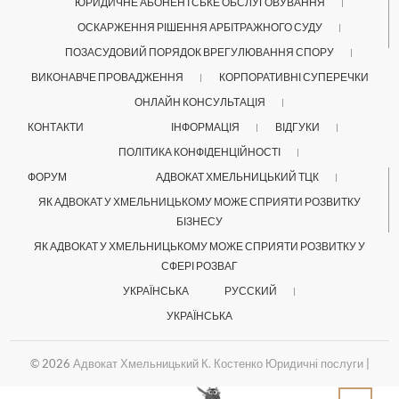
ЮРИДИЧНЕ АБОНЕНТСЬКЕ ОБСЛУГОВУВАННЯ
ОСКАРЖЕННЯ РІШЕННЯ АРБІТРАЖНОГО СУДУ
ПОЗАСУДОВИЙ ПОРЯДОК ВРЕГУЛЮВАННЯ СПОРУ
ВИКОНАВЧЕ ПРОВАДЖЕННЯ
КОРПОРАТИВНІ СУПЕРЕЧКИ
ОНЛАЙН КОНСУЛЬТАЦІЯ
КОНТАКТИ
ІНФОРМАЦІЯ
ВІДГУКИ
ПОЛІТИКА КОНФІДЕНЦІЙНОСТІ
ФОРУМ
АДВОКАТ ХМЕЛЬНИЦЬКИЙ ТЦК
ЯК АДВОКАТ У ХМЕЛЬНИЦЬКОМУ МОЖЕ СПРИЯТИ РОЗВИТКУ
БІЗНЕСУ
ЯК АДВОКАТ У ХМЕЛЬНИЦЬКОМУ МОЖЕ СПРИЯТИ РОЗВИТКУ У
СФЕРІ РОЗВАГ
УКРАЇНСЬКА
РУССКИЙ
УКРАЇНСЬКА
© 2026
Адвокат Хмельницький К. Костенко Юридичні послуги
|