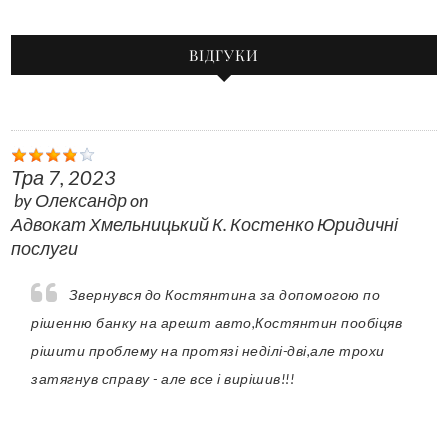
ВІДГУКИ
Тра 7, 2023
by
Олександр
on
Адвокат Хмельницький К. Костенко Юридичні
послуги
Звернувся до Костянтина за допомогою по
рішенню банку на арешт авто,Костянтин пообіцяв
рішити проблему на протязі неділі-дві,але трохи
затягнув справу - але все і вирішив!!!