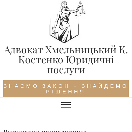
Skip
to
content
Адвокат Хмельницький К.
Костенко Юридичні
послуги
ЗНАЄМО ЗАКОН – ЗНАЙДЕМО
РІШЕННЯ
Виконавче провадження