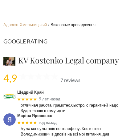
Адвокат Хмельницький
»
Виконавче провадження
GOOGLE RATING
KV Kostenko Legal company
4,9
7 reviews
Щедрий Край
★★★★★
9 лет назад
отличная работа, грамотно,быстро, с гарантией-надо
будет -знаю к кому идти
Маріна Ярошенко
★★★★★
год назад
Була консультація по телефону. Костянтин
Володимирович відповів на всі мої питання, дав