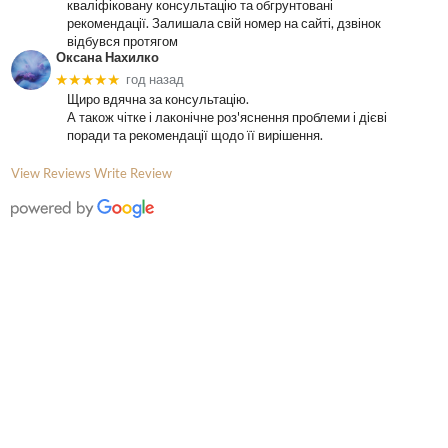
кваліфіковану консультацію та обгрунтовані
рекомендації. Залишала свій номер на сайті, дзвінок
відбувся протягом
Оксана Нахилко
★★★★★
год назад
Щиро вдячна за консультацію.
А також чітке і лаконічне роз'яснення проблеми і дієві
поради та рекомендації щодо її вирішення.
View Reviews
Write Review