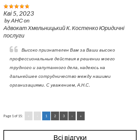
Кві 5, 2023
by
АНС
on
Адвокат Хмельницький К. Костенко Юридичні
послуги
Высоко признателен Вам за Ваши высоко
профессиональные действия в решении моего
трудного и запутанного дела, надеюсь на
дальнейшее сотрудничество между нашими
организациями. С уважением, А.Н.С.
Page 1 of 15:
«
‹
1
2
3
›
»
Всі відгуки