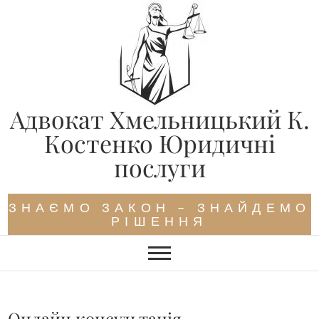
Skip
to
content
Адвокат Хмельницький К.
Костенко Юридичні
послуги
ЗНАЄМО ЗАКОН – ЗНАЙДЕМО
РІШЕННЯ
Онлайн консультація