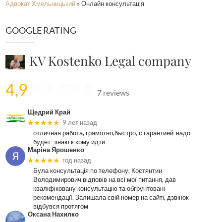
Адвокат Хмельницький
»
Онлайн консультація
GOOGLE RATING
KV Kostenko Legal company
4,9
7 reviews
Щедрий Край
★★★★★
9 лет назад
отличная работа, грамотно,быстро, с гарантией-надо
будет -знаю к кому идти
Маріна Ярошенко
★★★★★
год назад
Була консультація по телефону. Костянтин
Володимирович відповів на всі мої питання, дав
кваліфіковану консультацію та обгрунтовані
рекомендації. Залишала свій номер на сайті, дзвінок
відбувся протягом
Оксана Нахилко