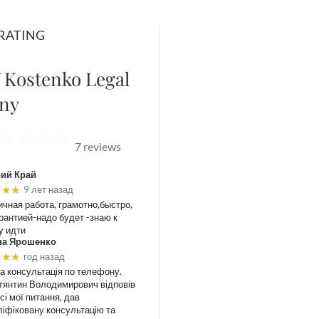
RATING
 Kostenko Legal
ny
7 reviews
ий Край
★★★
9 лет назад
ичная работа, грамотно,быстро,
арантией-надо будет -знаю к
у идти
на Ярошенко
★★★
год назад
а консультація по телефону.
тянтин Володимирович відповів
сі мої питання, дав
ліфіковану консультацію та