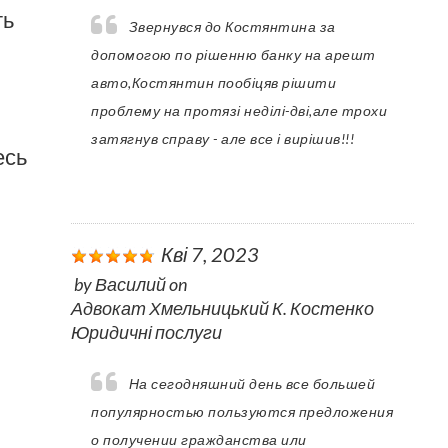
ть
Звернувся до Костянтина за
допомогою по рішенню банку на арешт
авто,Костянтин пообіцяв рішити
проблему на протязі неділі-дві,але трохи
затягнув справу - але все і вирішив!!!
есь
Кві 7, 2023
by
Василий
on
Адвокат Хмельницький К. Костенко
Юридичні послуги
На сегодняшний день все большей
популярностью пользуются предложения
о получении гражданства или