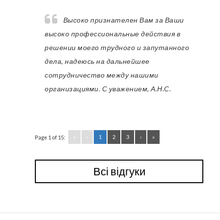
Высоко признателен Вам за Ваши
высоко профессиональные действия в
решении моего трудного и запутанного
дела, надеюсь на дальнейшее
сотрудничество между нашими
организациями. С уважением, А.Н.С.
«
‹
1
2
3
›
»
Page 1 of 15:
Всі відгуки