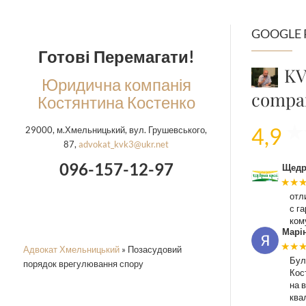
GOOGLE 
Готові Перемагати!
KV
Юридична компанія
compa
Костянтина Костенко
4,9
29000, м.Хмельницький, вул. Грушевського,
87,
advokat_kvk3@ukr.net
096-157-12-97
Щедр
★★
отл
с г
ком
Марі
★★
Адвокат Хмельницький
»
Позасудовий
Бул
порядок врегулювання спору
Кос
на в
ква