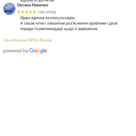
відбувся протягом
Оксана Нахилко
★★★★★
год назад
Щиро вдячна за консультацію.
А також чітке і лаконічне роз'яснення проблеми і дієві
поради та рекомендації щодо її вирішення.
View Reviews
Write Review