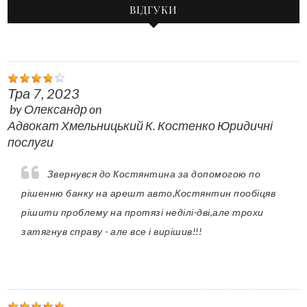
ВІДГУКИ
Тра 7, 2023
by
Олександр
on
Адвокат Хмельницький К. Костенко Юридичні
послуги
Звернувся до Костянтина за допомогою по
рішенню банку на арешт авто,Костянтин пообіцяв
рішити проблему на протязі неділі-дві,але трохи
затягнув справу - але все і вирішив!!!