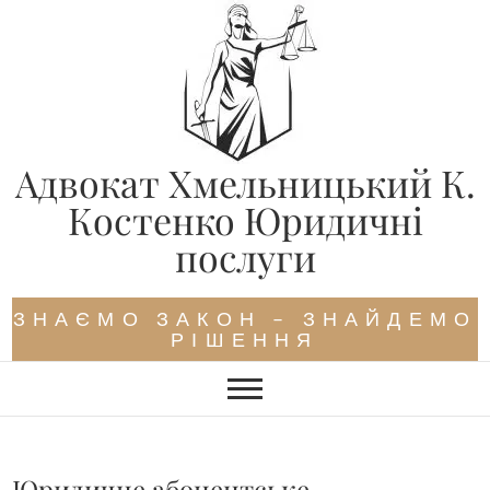
Skip
to
content
Адвокат Хмельницький К.
Костенко Юридичні
послуги
ЗНАЄМО ЗАКОН – ЗНАЙДЕМО
РІШЕННЯ
Юридичне абонентське