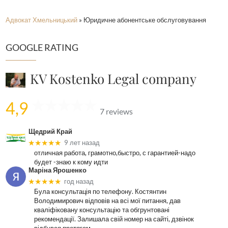
Адвокат Хмельницький
»
Юридичне абонентське обслуговування
GOOGLE RATING
KV Kostenko Legal company
4,9
7 reviews
Щедрий Край
★★★★★
9 лет назад
отличная работа, грамотно,быстро, с гарантией-надо
будет -знаю к кому идти
Маріна Ярошенко
★★★★★
год назад
Була консультація по телефону. Костянтин
Володимирович відповів на всі мої питання, дав
кваліфіковану консультацію та обгрунтовані
рекомендації. Залишала свій номер на сайті, дзвінок