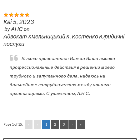
Кві 5, 2023
by
АНС
on
Адвокат Хмельницький К. Костенко Юридичні
послуги
Высоко признателен Вам за Ваши высоко
профессиональные действия в решении моего
трудного и запутанного дела, надеюсь на
дальнейшее сотрудничество между нашими
организациями. С уважением, А.Н.С.
Page 1 of 15:
«
‹
1
2
3
›
»