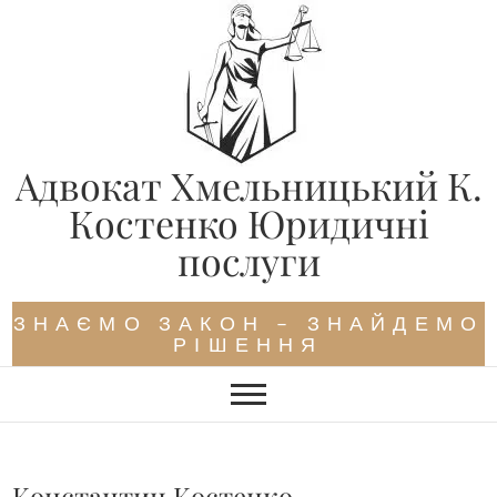
Skip
to
content
Адвокат Хмельницький К.
Костенко Юридичні
послуги
ЗНАЄМО ЗАКОН – ЗНАЙДЕМО
РІШЕННЯ
Константин Костенко