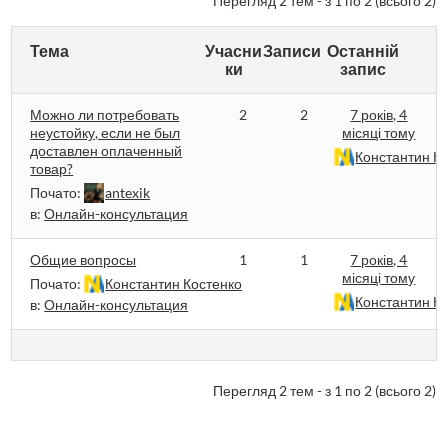
Перегляд 2 тем - з 1 по 2 (всього 2)
Тема
Учасни
Записи
Останній
ки
запис
Можно ли потребовать
2
2
7 років, 4
неустойку, если не был
місяці тому
доставлен оплаченный
Константин К
товар?
Почато:
antexik
в:
Онлайн-консультация
Общие вопросы
1
1
7 років, 4
місяці тому
Почато:
Константин Костенко
Константин К
в:
Онлайн-консультация
Перегляд 2 тем - з 1 по 2 (всього 2)